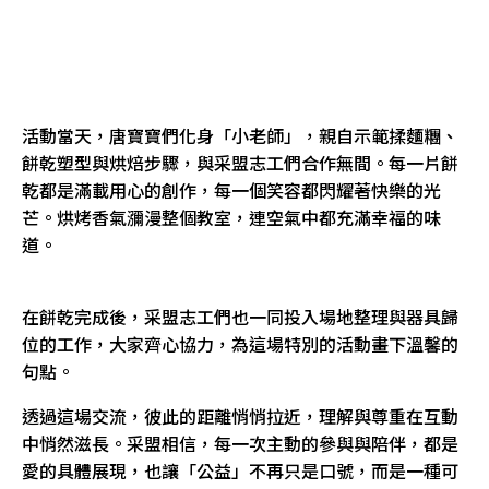
活動當天，唐寶寶們化身「小老師」，親自示範揉麵糰、
餅乾塑型與烘焙步驟，與采盟志工們合作無間。每一片餅
乾都是滿載用心的創作，每一個笑容都閃耀著快樂的光
芒。烘烤香氣瀰漫整個教室，連空氣中都充滿幸福的味
道。
在餅乾完成後，采盟志工們也一同投入場地整理與器具歸
位的工作，大家齊心協力，為這場特別的活動畫下溫馨的
句點。
透過這場交流，彼此的距離悄悄拉近，理解與尊重在互動
中悄然滋長。采盟相信，每一次主動的參與與陪伴，都是
愛的具體展現，也讓「公益」不再只是口號，而是一種可